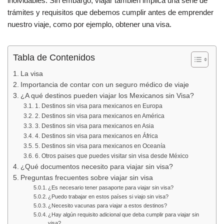
b
A
ar
inolvidables. Sin embargo, viajar también implica una serie de
trámites y requisitos que debemos cumplir antes de emprender
o
p
tir
nuestro viaje, como por ejemplo, obtener una visa.
o
p
k
Tabla de Contenidos
La visa
Importancia de contar con un seguro médico de viaje
¿A qué destinos pueden viajar los Mexicanos sin Visa?
1. Destinos sin visa para mexicanos en Europa
2. Destinos sin visa para mexicanos en América
3. Destinos sin visa para mexicanos en Asia
4. Destinos sin visa para mexicanos en África
5. Destinos sin visa para mexicanos en Oceanía
6. Otros paises que puedes visitar sin visa desde México
¿Qué documentos necesito para viajar sin visa?
Preguntas frecuentes sobre viajar sin visa
¿Es necesario tener pasaporte para viajar sin visa?
¿Puedo trabajar en estos países si viajo sin visa?
¿Necesito vacunas para viajar a estos destinos?
¿Hay algún requisito adicional que deba cumplir para viajar sin
visa?