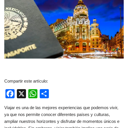
Compartir este artículo:
F
X
W
C
a
h
o
Viajar es una de las mejores experiencias que podemos vivir,
c
at
m
ya que nos permite conocer diferentes países y culturas,
e
s
p
ampliar nuestros horizontes y disfrutar de momentos únicos e