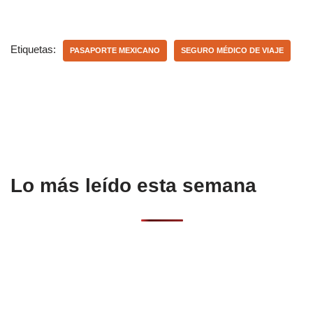
a
h
o
c
at
m
e
s
p
Etiquetas:
PASAPORTE MEXICANO
SEGURO MÉDICO DE VIAJE
b
A
ar
o
p
tir
o
p
k
Lo más leído esta semana