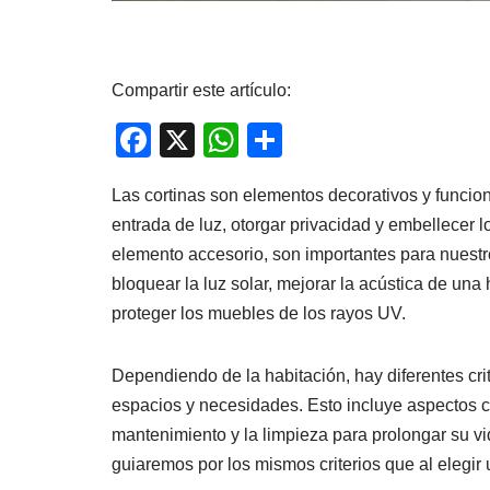
Compartir este artículo:
F
X
W
C
a
h
o
Las cortinas son elementos decorativos y funcion
c
at
m
entrada de luz, otorgar privacidad y embellecer 
e
s
p
elemento accesorio, son importantes para nuest
b
A
ar
bloquear la luz solar, mejorar la acústica de una 
o
p
tir
proteger los muebles de los rayos UV.
o
p
k
Dependiendo de la habitación, hay diferentes crit
espacios y necesidades. Esto incluye aspectos co
mantenimiento y la limpieza para prolongar su vid
guiaremos por los mismos criterios que al elegir 