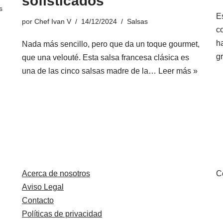
sofisticados
s
E
por
Chef Ivan V
14/12/2024
Salsas
c
h
Nada más sencillo, pero que da un toque gourmet,
g
que una velouté. Esta salsa francesa clásica es
una de las cinco salsas madre de la…
Leer más »
Acerca de nosotros
C
Aviso Legal
Contacto
Políticas de privacidad