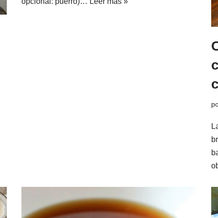
opcional: puerro)…
Leer más »
c
c
p
La
b
b
o